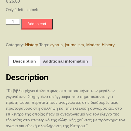
€
26.00
Only 1 left in stock
Δύο
Add to cart
απόπειρες
και
μια
δολοφονία
Category:
History
Tags:
cyprus
,
journalism
,
Modern History
quantity
Description
Additional information
Description
“Το βιβλίο ρίχνει άπλετο φως στο παρασκήνιο των μεγάλων
γεγονότων. Στηριγμένο σε έγγραφα που δημοσιεύονται για
πρώτη φορα, περπατά τους αναγνώστες στις διαδρομές μιας
πρωτοφανούς στη σύλληψη και την εκτέλεση συνωμοσίας, στο
επίκεντρο της οποίας ήταν οι ανταγωνισμοί για τον έλεγχο της
εξουσίας στο εσωτερικό της ελληνικής χούντας με πρόσχημα τον
αγώνα για εθνική ολοκλήρωση της Κύπρου.”