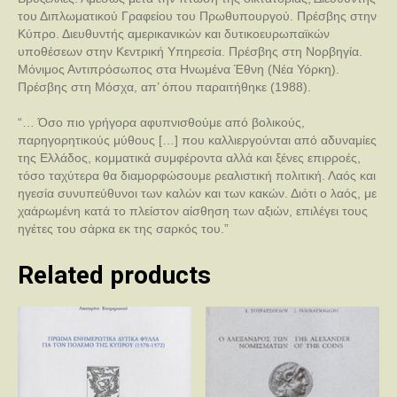
του Διπλωματικού Γραφείου του Πρωθυπουργού. Πρέσβης στην
Κύπρο. Διευθυντής αμερικανικών και δυτικοευρωπαϊκών
υποθέσεων στην Κεντρική Υπηρεσία. Πρέσβης στη Νορβηγία.
Μόνιμος Αντιπρόσωπος στα Ηνωμένα Έθνη (Νέα Υόρκη).
Πρέσβης στη Μόσχα, απ’ όπου παραιτήθηκε (1988).
“… Όσο πιο γρήγορα αφυπνισθούμε από βολικούς,
παρηγορητικούς μύθους […] που καλλιεργούνται από αδυναμίες
της Ελλάδος, κομματικά συμφέροντα αλλά και ξένες επιρροές,
τόσο ταχύτερα θα διαμορφώσουμε ρεαλιστική πολιτική. Λαός και
ηγεσία συνυπεύθυνοι των καλών και των κακών. Διότι ο λαός, με
χαάρωμένη κατά το πλείστον αίσθηση των αξιών, επιλέγει τους
ηγέτες του σάρκα εκ της σαρκός του.”
Related products