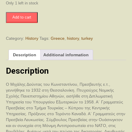
Only 1 left in stock
Είναι
Add to cart
Ανεξάρτητη
η
Ελλάς
-
Category:
History
Tags:
Greece
,
history
,
turkey
Συγκρουσιακή
Συνήπαρξη
Description
Additional information
η
Σχέση
Ελλάδος
Description
Τουρκίας
quantity
Ο Μιχάλης Δούντας του Κωνσταντίνου, Πρεσβευτής ε.τ.,
γεννήθηκε το 1932 στη Θεσσαλονίκη. Πτυχιούχος Νομικής
Σχολής Πανεπιστημίου Αθηνών, εισήλθε στη Διπλωματική
Υπηρεσία του Υπουργείου Εξωτερικών το 1958. Α΄ Γραμματεύς
Πρεσβείας στο Τμήμα Τουρκίας – Κύπρου της Κεντρικής
Υπηρεσίας. Πρόξενος στο Τορόντο Καναδά. Α΄ Γραμματεύς στην
Πρεσβεία Λευκωσίας. Σύμβουλος Πρεσβείας στην Ουάσινγκτον
και εν συνεχεία στη Μόνιμη Αντιπροσωπεία στο ΝΑΤΟ, στις
Βρυξέλλες. Αμέσως μετά την πτώση της δικτατορίας, Διευθυντής