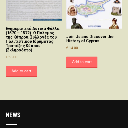
Ενημερωτικά Δυτικά Φύλλα
(1570 – 1572). Ο Πόλεμος
Join Us and Discover the
της Κύπρου. Συλλογές του
History of Cyprus
Πολιτιστικού Ιδρύματος
Τραπέζης Κύπρου
€
14.00
(Σκληρόδετο)
€
53.00
Add to cart
Add to cart
NEWS