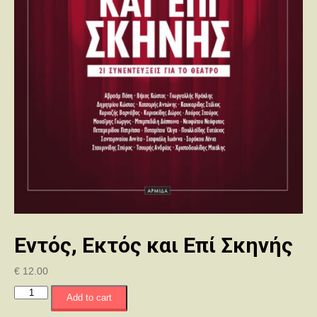
Εντός, Εκτός και Επί Σκηνής
€
12.00
Εντός,
Add to cart
Εκτός