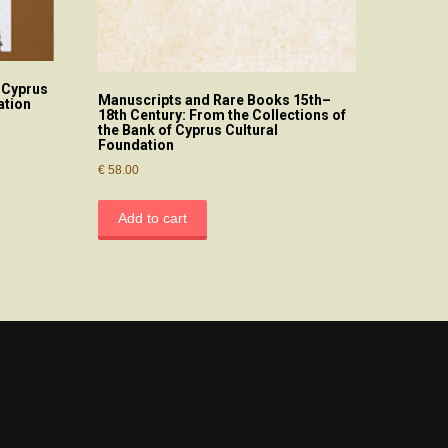
f Cyprus
Manuscripts and Rare Books 15th–
ation
18th Century: From the Collections of
the Bank of Cyprus Cultural
Foundation
€
58.00
Add to cart