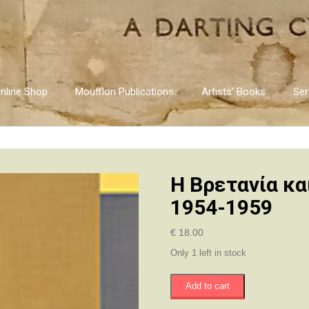
nline Shop
Moufflon Publications
Artists’ Books
Ser
Η Βρετανία κα
1954-1959
€
18.00
Only 1 left in stock
Η
Add to cart
Βρετανία
και