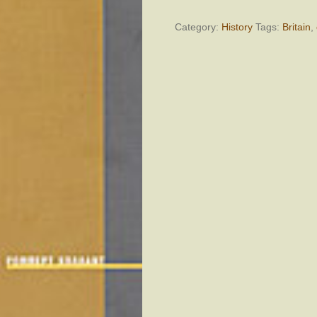
ο
Κυπριακός
Category:
History
Tags:
Britain
,
αγώνας
1954-
1959
quantity