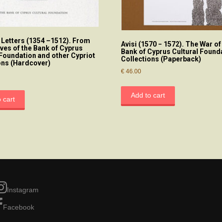
 Letters (1354 –1512). From
Avisi (1570 − 1572). The War o
ives of the Bank of Cyprus
Bank of Cyprus Cultural Found
 Foundation and other Cypriot
Collections (Paperback)
ons (Hardcover)
€
46.00
Add to cart
 cart
Instagram
Facebook