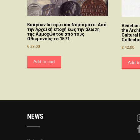
Κυπρίων Ιστορία και Νομίσματα. Από
Venetian
την Αρχαϊκή εποχή έως την άλωση
the Arch
της Αμμοχώστου από τους
Cultural
Οθωμανούς το 1571.
Collecti
€
28.00
€
42.00
Add to cart
Add to
NEWS