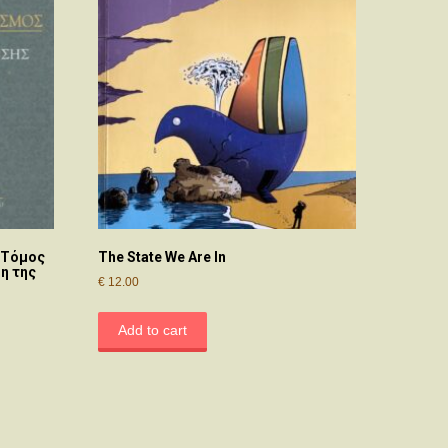
 Τόμος
The State We Are In
η της
€
12.00
Add to cart