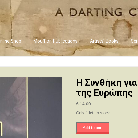
nline Shop
Moufflon Publications
Artists’ Books
Ser
Η Συνθήκη για
της Ευρώπης
€
14.00
Only 1 left in stock
Η
Add to cart
Συνθήκη
για