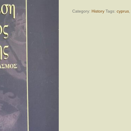
τη
Θέσπιση
Category:
History
Tags:
cyprus
Συντάγματος
της
Ευρώπης
quantity