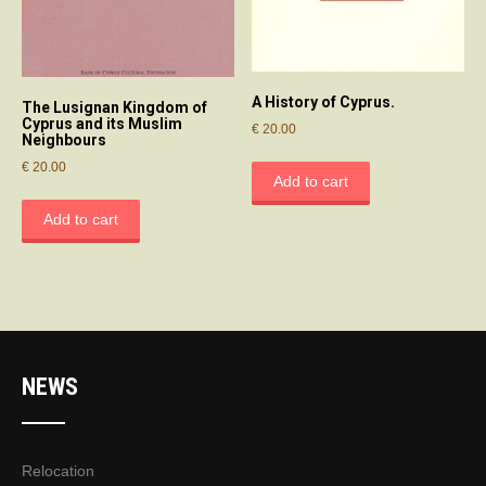
A History of Cyprus.
The Lusignan Kingdom of
Cyprus and its Muslim
€
20.00
Neighbours
€
20.00
Add to cart
Add to cart
NEWS
Relocation