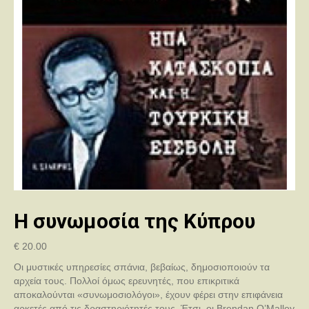
Η συνωμοσία της Κύπρου
€
20.00
Οι μυστικές υπηρεσίες σπάνια, βεβαίως, δημοσιοποιούν τα
αρχεία τους. Πολλοί όμως ερευνητές, που επικριτικά
αποκαλούνται «συνωμοσιολόγοι», έχουν φέρει στην επιφάνεια
αρκετές από τις δραστηριότητές τους. Έτσι, οι Brendan O’Malley