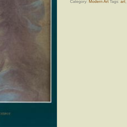
1963)
Category:
Modern Art
Tags:
art
quantity