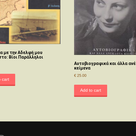
ία με την Αδελφή μου
το: Βίοι Παράλληλοι
Αυτοβιογραφικά και άλλα αν
κείμενα
€
25.00
 cart
Add to cart