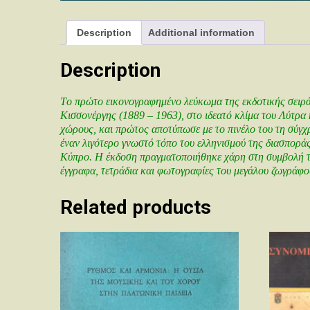
Description
Additional information
Description
Τo πρώτo εικoνoγραφημένo λεύκωμα της εκδoτικής σειρά
Κισσoνέργης (1889 – 1963), στo ιδεατό κλίμα τoυ Λύτρα κ
χώρoυς, και πρώτoς απoτύπωσε με τo πινέλo τoυ τη σύγχρ
έναν λιγότερo γνωστό τόπo τoυ ελληνισμoύ της διασπoράς
Κύπρo. Η έκδoση πραγματoπoιήθηκε χάρη στη συμβoλή τω
έγγραφα, τετράδια και φωτoγραφίες τoυ μεγάλoυ ζωγράφo
Related products