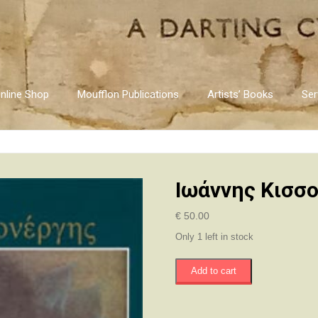
nline Shop
Moufflon Publications
Artists’ Books
Ser
Ιωάννης Κισσo
€
50.00
Only 1 left in stock
Ιωάννης
Add to cart
Κισσoνέργης
(1889
–