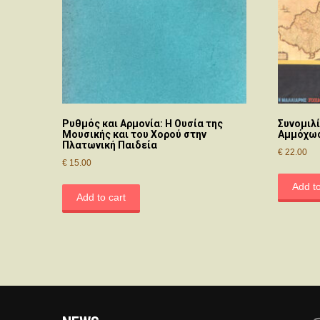
Ρυθμός και Αρμονία: Η Ουσία της
Συνομιλ
Μουσικής και του Χορού στην
Αμμόχωσ
Πλατωνική Παιδεία
€
22.00
€
15.00
Add to
Add to cart