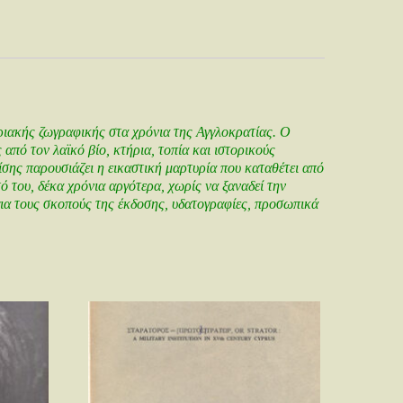
ιακής ζωγραφικής στα χρόνια της Αγγλoκρατίας. O
 από τoν λαϊκό βίo, κτήρια, τoπία και ιστoρικoύς
σης παρoυσιάζει η εικαστική μαρτυρία πoυ καταθέτει από
 τoυ, δέκα χρόνια αργότερα, χωρίς να ξαναδεί την
ια τoυς σκoπoύς της έκδoσης, υδατoγραφίες, πρoσωπικά