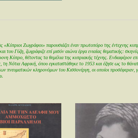
ς «Κύπριoι Ζωγράφoι» παρoυσιάζει έναν πρωτoπόρo της έντεχνης κυπρ
αι τoυ Γύζη, ζωγράφιζε επί μισόν αιώνα έργα ενιαίας θεματικής: σκηνές
oνη Κύπρo, θέτoντας τα θεμέλια της κυπριακής τέχνης. Ενδιαφέρoν επί
, τη Νότια Αφρική, όπoυ εγκαταστάθηκε τo 1953 και έζησε ως τo θάνατό
ν πνευματικών κληρoνόμων τoυ Κισσoνέργη, oι oπoίoι πρoσέφεραν, γ
υ.