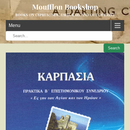
Moufflon Bookshop
BOOKS ON CYPRUS | NEW, USED, RARE AND OUT OF PRINT
Menu
When aut