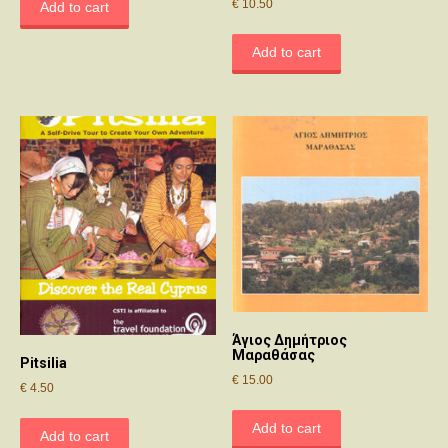
€
10.50
Add to cart
Add to cart
Άγιος Δημήτριος
Μαραθάσας
Pitsilia
€
15.00
€
4.50
Add to cart
Add to cart