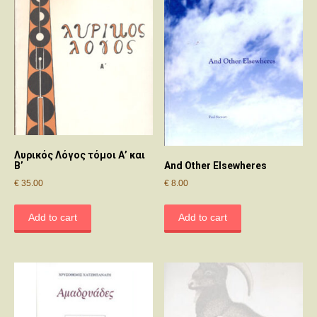
Λυρικός Λόγος τόμοι Α’ και
And Other Elsewheres
Β’
€
8.00
€
35.00
Add to cart
Add to cart