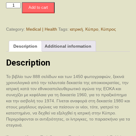
Κυπρίων
Add to cart
Ιατρών
Έργα:
Η
Ιατρική
Category:
Medical | Health
Tags:
ιατρική
,
Κύπρο
,
Κύπρος
στην
Κύπρο
Description
Additional information
1950-
2015
quantity
Description
Το βιβλίο των 888 σελίδων και των 1450 φωτογραφιών, ξεκινά
χρονολογικά από την τελευταία δεκαετία της αποικιοκρατίας, την
ιατρική κατά τον εθνικοαπελευθερωτικό αγώνα της ΕΟΚΑ και
συνεχίζει με κεφάλαια για τη δεκαετία 1960, για το πραξικόπημα
και την εισβολή του 1974. Γίνεται αναφορά στη δεκαετία 1980 και
στους μεγάλους αγώνες να πείσουν οι νέοι, τότε, γιατροί το
κατεστημένο, να δεχθεί να εξελιχθεί η ιατρική στην Κύπρο.
Περιγράφονται οι αντιξοότητες, οι ίντριγκες, το παρασκήνιο για τα
στεγανά.