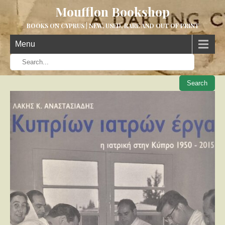
Moufflon Bookshop
BOOKS ON CYPRUS | NEW, USED, RARE AND OUT OF PRINT
Menu
When aut