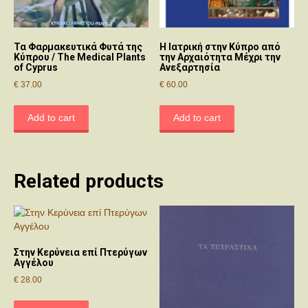
Τα Φαρμακευτικά Φυτά της
Η Ιατρική στην Κύπρο από
Κύπρου / The Medical Plants
την Αρχαιότητα Μέχρι την
of Cyprus
Ανεξαρτησία
€
37.00
€
60.00
Add to cart
Add to cart
Related products
Στην Κερύνεια επί Πτερύγων
Αγγέλου
€
28.00