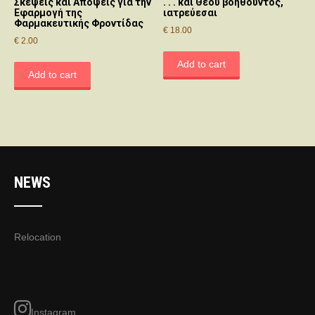
Σκέψεις και Απόψεις για την
. . . και Θεού βοηθούντος,
Εφαρμογή της
ιατρεύεσαι
Φαρμακευτικής Φροντίδας
€
18.00
€
2.00
Add to cart
Add to cart
NEWS
Relocation
Instagram