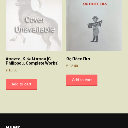
Άπαντα, Κ. Φιλίππου [C.
Ως Πότε Πια
Philippou, Complete Works]
€
12.00
€
10.50
Add to cart
Add to cart