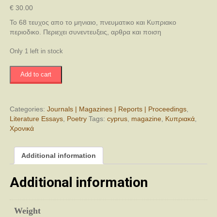
€
30.00
Το 68 τευχος απο το μηνιαιο, πνευματικο και Κυπριακο
περιοδικο. Περιεχει συνεντευξεις, αρθρα και ποιση
Only 1 left in stock
Κυπριακά
Add to cart
Χρονικά
Αφιέρωμα
στον
Λουκή
Categories:
Journals | Magazines | Reports | Proceedings
,
Ακρίτα
Literature Essays
,
Poetry
Tags:
cyprus
,
magazine
,
Κυπριακά
,
-
Χρονικά
Τεύχος
50
Additional information
quantity
Additional information
Weight