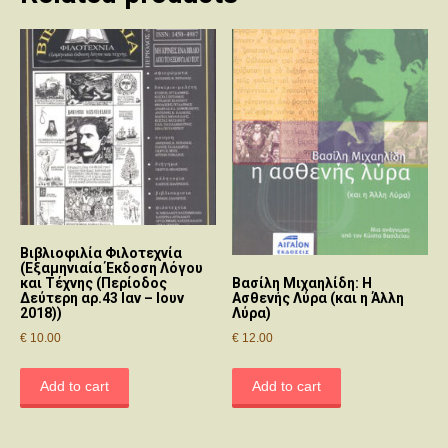
Βιβλιοφιλία Φιλοτεχνία
(Εξαμηνιαία Έκδοση Λόγου
και Τέχνης (Περίοδος
Βασίλη Μιχαηλίδη: Η
Δεύτερη αρ.43 Ιαν – Ιουν
Ασθενής Λύρα (και η Άλλη
2018))
Λύρα)
€
10.00
€
12.00
Add to cart
Add to cart