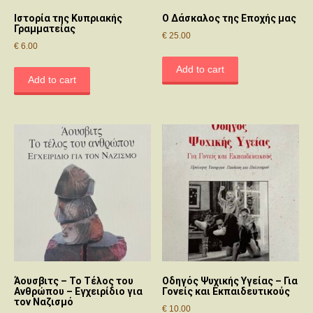
Ιστορία της Κυπριακής
Ο Δάσκαλος της Εποχής μας
Γραμματείας
€
25.00
€
6.00
Add to cart
Add to cart
Άουσβιτς – Το Τέλος του
Οδηγός Ψυχικής Υγείας – Για
Ανθρώπου – Εγχειρίδιο για
Γονείς και Εκπαιδευτικούς
τον Ναζισμό
€
10.00