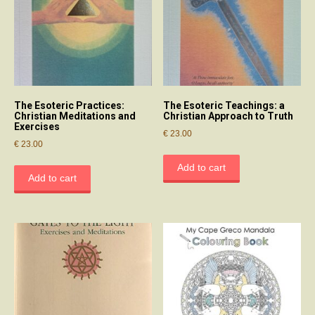
The Esoteric Practices:
The Esoteric Teachings: a
Christian Meditations and
Christian Approach to Truth
Exercises
€
23.00
€
23.00
Add to cart
Add to cart