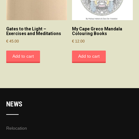
Gates to the Light –
My Cape Greco Mandala
Exercises and Meditations
Colouring Books
€
45.00
€
12.00
Add to cart
Add to cart
NEWS
Relocation