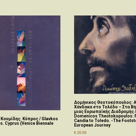
Δομήνικος Θεοτοκόπουλος: Α
Χάνδακα στο Τολέδο – Στα Β
μιας Ευρωπαϊκής Διαδρομής 
Domenicos Theotokopoulos: 
 Κουμίδης. Κύπρος / Glavkos
Candia to Toledo. -The Footst
. Cyprus (Venice Biennale
European Journey
€
20.00