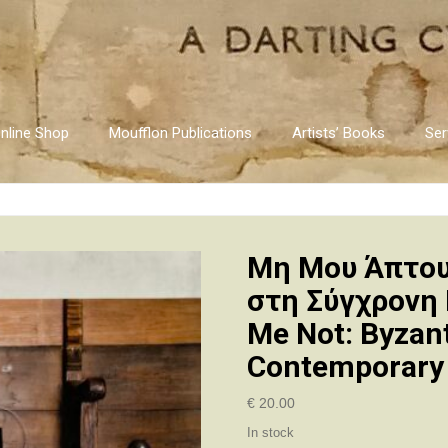
nline Shop
Moufflon Publications
Artists’ Books
Ser
Μη Μου Άπτου
στη Σύγχρονη 
Me Not: Byzant
Contemporary 
€
20.00
In stock