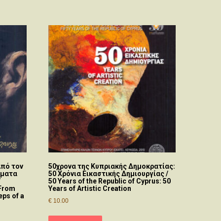
πό τον
50χρονα της Κυπριακής Δημοκρατίας:
ήματα
50 Χρόνια Εικαστικής Δημιουργίας /
/
50 Years of the Republic of Cyprus: 50
From
Years of Artistic Creation
eps of a
€
10.00