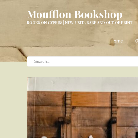
Moufflon Bookshop
BOOKS ON CYPRUS | NEW, USED, RARE AND OUT OF PRINT
Home
O