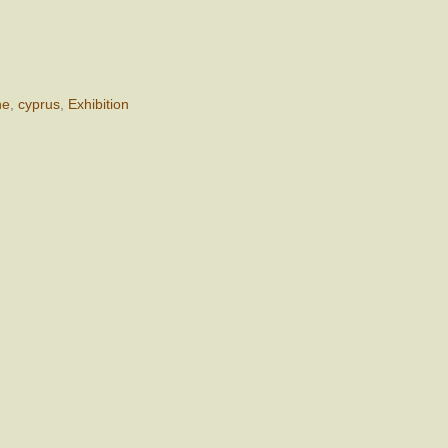
ne
,
cyprus
,
Exhibition