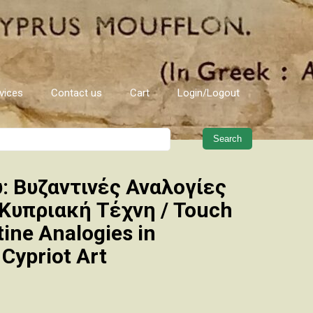
vices
Contact us
Cart
Login/Logout
When autocomplete results are 
: Βυζαντινές Αναλογίες
Κυπριακή Τέχνη / Touch
ine Analogies in
Cypriot Art