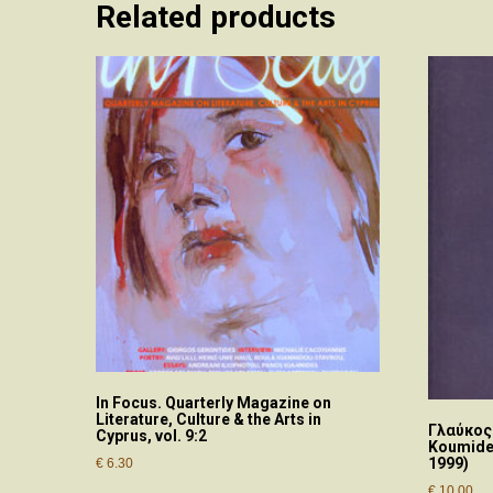
Related products
In Focus. Quarterly Magazine on
Literature, Culture & the Arts in
Γλαύκος
Cyprus, vol. 9:2
Koumides
1999)
€
6.30
€
10.00