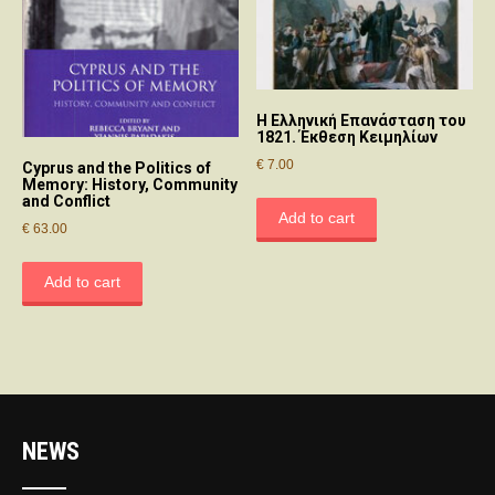
Η Ελληνική Επανάσταση τoυ
1821. Έκθεση Κειμηλίων
€
7.00
Cyprus and the Politics of
Memory: History, Community
and Conflict
Add to cart
€
63.00
Add to cart
NEWS