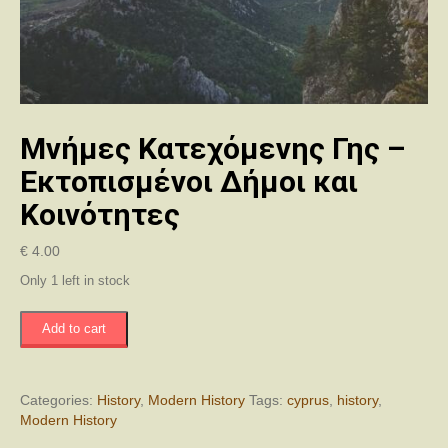
Μνήμες Κατεχόμενης Γης –
Εκτοπισμένοι Δήμοι και
Κοινότητες
€
4.00
Only 1 left in stock
Μνήμες
Add to cart
Κατεχόμενης
Γης
-
Εκτοπισμένοι
Categories:
History
,
Modern History
Tags:
cyprus
,
history
,
Δήμοι
Modern History
και