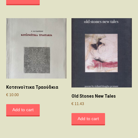
Κοτσινοϊτικα Τραούδκια
€
10.00
Old Stones New Tales
€
11.43
Add to cart
Add to cart