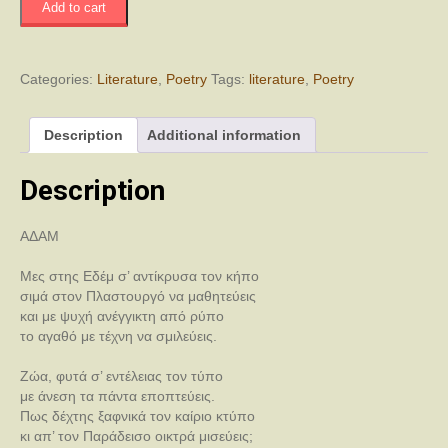
Add to cart
της
Βίβλου
quantity
Categories:
Literature
,
Poetry
Tags:
literature
,
Poetry
Description
Additional information
Description
ΑΔΑΜ
Μες στης Εδέμ σ’ αντίκρυσα τον κήπο
σιμά στον Πλαστουργό να μαθητεύεις
και με ψυχή ανέγγικτη από ρύπο
το αγαθό με τέχνη να σμιλεύεις.
Ζώα, φυτά σ’ εντέλειας τον τύπο
με άνεση τα πάντα εποπτεύεις.
Πως δέχτης ξαφνικά τον καίριο κτύπο
κι απ’ τον Παράδεισο οικτρά μισεύεις;