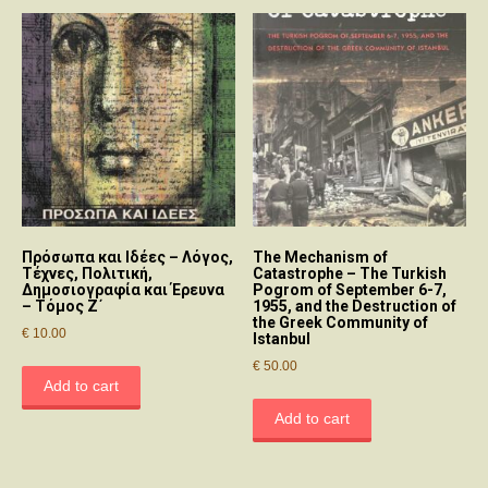
Πρόσωπα και Ιδέες – Λόγος,
The Mechanism of
Τέχνες, Πολιτική,
Catastrophe – The Turkish
Δημοσιογραφία και Έρευνα
Pogrom of September 6-7,
– Τόμος Ζ΄
1955, and the Destruction of
the Greek Community of
€
10.00
Istanbul
€
50.00
Add to cart
Add to cart