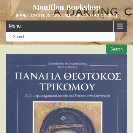
Moufflon Bookshop
BOOKS ON CYPRUS | NEW, USED, RARE AND OUT OF PRINT
Menu
When aut