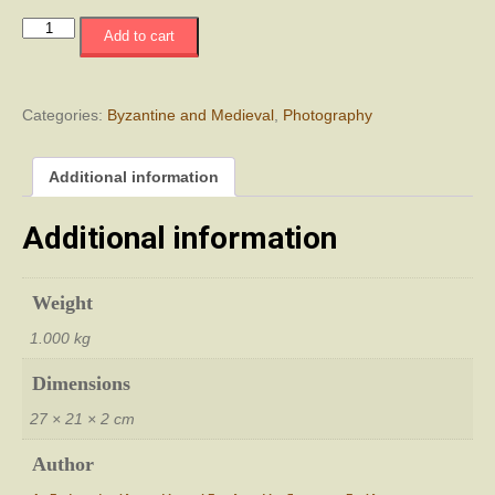
Παναγία
Add to cart
Θεοτόκος
Τρικωμου
-
Από
Categories:
Byzantine and Medieval
,
Photography
το
Φωτογραφικό
Additional information
Αρχείο
του
Σταύρου
Additional information
Μπαλτογιάννη
quantity
Weight
1.000 kg
Dimensions
27 × 21 × 2 cm
Author