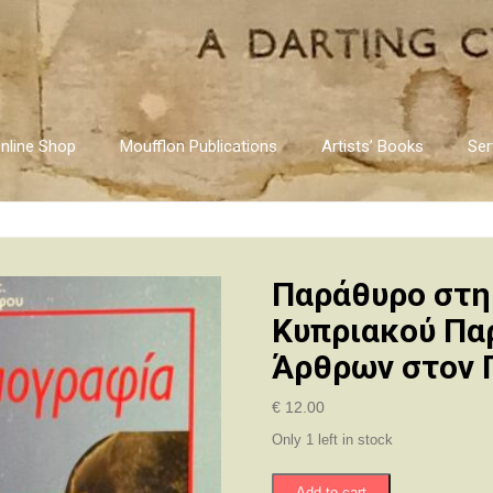
nline Shop
Moufflon Publications
Artists’ Books
Ser
Παράθυρο στη
Κυπριακού Παρ
Άρθρων στον Π
€
12.00
Only 1 left in stock
Παράθυρο
Add to cart