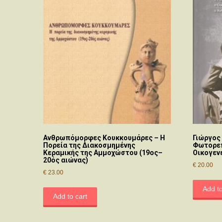
Ανθρωπόμορφες Κουκκουμάρες – Η
Γιώργος
Πορεία της Διακοσμημένης
Φωτορεπ
Κεραμικής της Αμμοχώστου (19ος–
Οικογεν
20ός αιώνας)
€
20.00
€
23.00
Add to
Add to cart