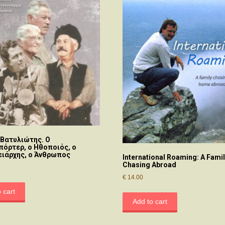
 Βατυλιώτης. Ο
όρτερ, ο Ηθοποιός, ο
ειάρχης, ο Άνθρωπος
International Roaming: A Fami
Chasing Abroad
€
14.00
 cart
Add to cart