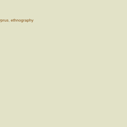
yprus
,
ethnography