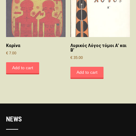
Καρίνα
Λυρικός Λόγος τόμοι Α’ και
Β’
€
7.00
€
35.00
Add to cart
Add to cart
NEWS