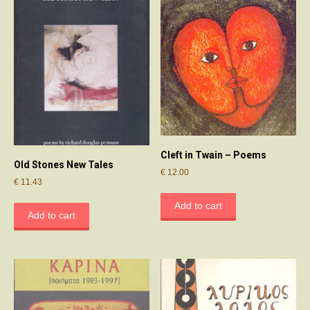
Cleft in Twain – Poems
Old Stones New Tales
€
12.00
€
11.43
Add to cart
Add to cart