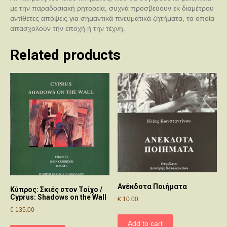
με την παραδοσιακή ρητορεία, συχνά προσβεύουν εκ διαμέτρου
αντίθετες απόψεις για σημαντικά πνευματικά ζητήματα, τα οποία
απασχολούν την εποχή ή την τέχνη.
Related products
Ανέκδοτα Ποιήματα
Κύπρος: Σκιές στον Τοίχο /
Cyprus: Shadows on the Wall
€
10.00
€
135.00
Add to cart