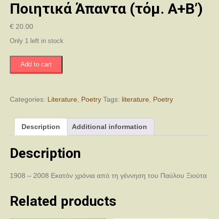
Ποιητικά Άπαντα (τόμ. Α+Β’)
€
20.00
Only 1 left in stock
Ποιητικά
Add to cart
Άπαντα
(τόμ.
Α+Β')
quantity
Categories:
Literature
,
Poetry
Tags:
literature
,
Poetry
Description
Additional information
Description
1908 – 2008 Εκατόν χρόνια από τη γέννηση του Παύλου Ξιούτα
Related products