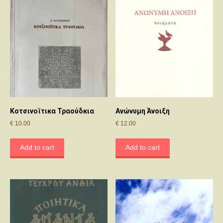
Κοτσινοϊτικα Τραούδκια
Ανώνυμη Άνοιξη
€
10.00
€
12.00
Add to cart
Add to cart