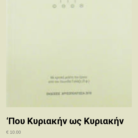
‘Που Κυριακήν ως Κυριακήν
€
10.00