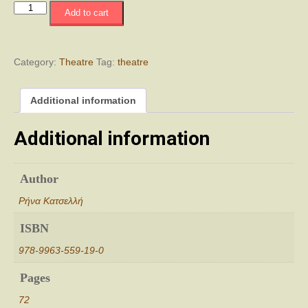
‘Που
Add to cart
Κυριακήν
ως
Κυριακήν
quantity
Category:
Theatre
Tag:
theatre
Additional information
Additional information
Author
Ρήνα Κατσελλή
ISBN
978-9963-559-19-0
Pages
72