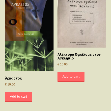
Αλέκτορα Οφείλομε στον
Ασκληπιό
€
10.00
Add to cart
Άρκαστος
€
10.00
Add to cart