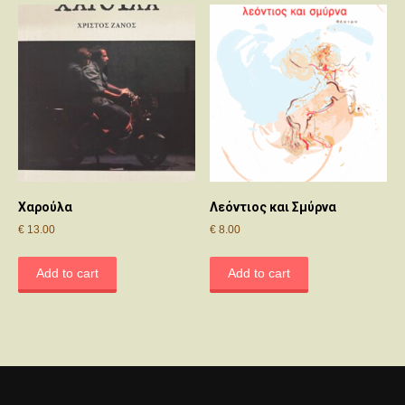
Χαρούλα
Λεόντιος και Σμύρνα
€
13.00
€
8.00
Add to cart
Add to cart