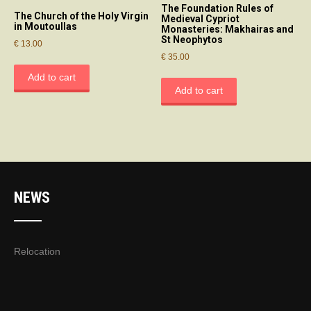
The Foundation Rules of
The Church of the Holy Virgin
Medieval Cypriot
in Moutoullas
Monasteries: Makhairas and
St Neophytos
€
13.00
€
35.00
Add to cart
Add to cart
NEWS
Relocation