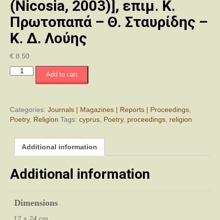
(Nicosia, 2003)], επιμ. Κ.
Πρωτοπαπά – Θ. Σταυρίδης –
Κ. Δ. Λούης
€
8.50
Πρακτικά
Add to cart
Διεθνούς
Συμποσίου
Θρησκευτικής
Ποίησης
Categories:
Journals | Magazines | Reports | Proceedings
,
της
Poetry
,
Religion
Tags:
cyprus
,
Poetry
,
proceedings
,
religion
Κύπρου
(Λευκωσία,
Additional information
2003)
[Proceedings
of
Additional information
the
Oral
Religious
Dimensions
Poetry
of
17 × 24 cm