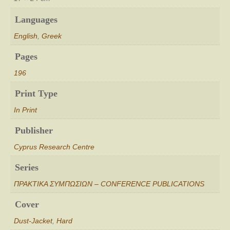
Cyprus
(Nicosia,
Languages
2003)],
English
,
Greek
επιμ.
Κ.
Pages
Πρωτοπαπά
-
196
Θ.
Σταυρίδης
Print Type
-
In Print
Κ.
Δ.
Publisher
Λούης
quantity
Cyprus Research Centre
Series
ΠΡΑΚΤΙΚΑ ΣΥΜΠΩΣΙΩΝ – CONFERENCE PUBLICATIONS
Cover
Dust-Jacket
,
Hard