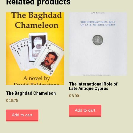
Related products
The International Role of
Late Antique Cyprus
The Baghdad Chameleon
€
8.00
€
10.75
Add to cart
Add to cart