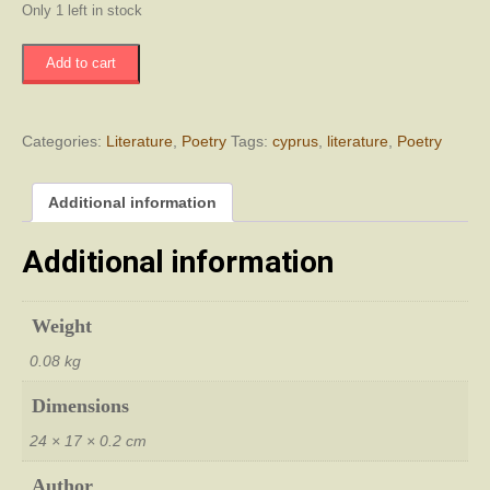
Only 1 left in stock
Ρωμιός
Add to cart
και
Τζον
Πουλλης
Τζονής
Categories:
Literature
,
Poetry
Tags:
cyprus
,
literature
,
Poetry
και
Κακουλλής
Additional information
quantity
Additional information
Weight
0.08 kg
Dimensions
24 × 17 × 0.2 cm
Author