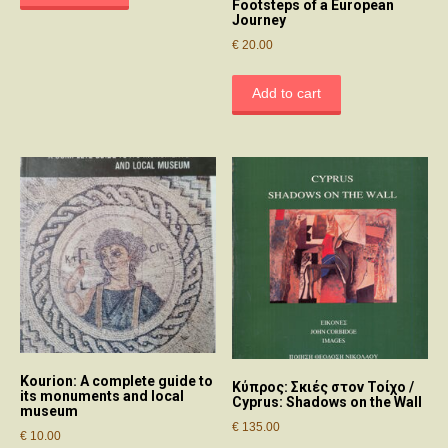
Footsteps of a European
Journey
€
20.00
Add to cart
Kourion: A complete guide to
Κύπρος: Σκιές στον Τοίχο /
its monuments and local
Cyprus: Shadows on the Wall
museum
€
135.00
€
10.00