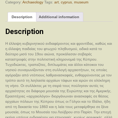
μουσεία
Category:
Archaeology
Tags:
art
,
cyprus
,
museum
του
εξωτερικού
Description
Additional information
quantity
Description
Η έλλειψη κυβερνητικού ενδιαφέροντος και φροντίδας, καθώς και
η έλλειψη παιδείας του φτωχού πληθυσμού, ειδικά κατά το
δεύτερο μισό του 19ου αιώνα, προκάλεσαν σοβαρές
καταστροφές στην πολιτιστική κληρονομιά της Κύπρου.
Τυχοδιώκτες, τραπεζίτες, διπλωμάτες και άλλοι κάτοικοι του
νησιού συναγωνίζονταν στη συλλογή αρχαιοτήτων, τις οποίες
αγόραζαν από ντόπιους λαθρανασκαφείς, ενθαρρύνοντας με τον
τρόπο αυτό τη λεηλασία αρχαίων τάφων και ιερών σε ολόκληρη
τη νήσο. Οι συλλέκτες με τη σειρά τους πούλησαν αυτές τις
αρχαιότητες σε διάφορα μουσεία της Ευρώπης και της Αμερικής.
Ερασιτέχνες «αρχαιολόγοι» διοργάνωναν ανασκαφές σε θέσεις
αρχαίων πόλεων της Κύπρου όπως οι Γόλγοι και το Ιδάλιο, ήδη
από τη δεκαετία του 1860 και η λεία τους μεταφέρθηκε σε ξένα
μουσεία, όπως το Μουσείο του Λούβρου στο Παρίσι. Την εποχή
εκείνη υπήρχε ενδιαφέρον για επιγραφές, κυρίως φοινικικές, αλλά