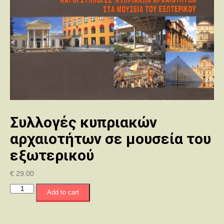
Συλλογές κυπριακών
αρχαιοτήτων σε μουσεία του
εξωτερικού
€
29.00
Συλλογές
Add to cart
κυπριακών
αρχαιοτήτων
σε