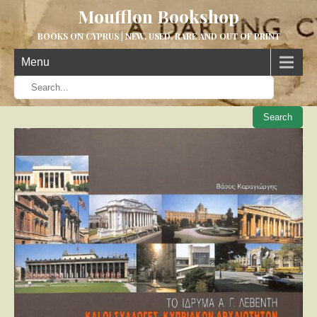
Moufflon Bookshop
BOOKS ON CYPRUS | NEW, USED, RARE AND OUT OF PRINT
Menu
When aut