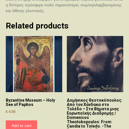
η Κύπρος πρόσφερε πολύ περισσότερα, συμπεριλαμβανομένης
και λίθινης γλυπτικής.
Related products
Byzantine Museum – Holy
Δομήνικος Θεοτοκόπουλος:
See of Paphos
Από τον Χάνδακα στο
Τολέδο – Στα Βήματα μιας
€
4.00
Ευρωπαϊκής Διαδρομής /
Domenicos
Theotokopoulos: From
Add to cart
Candia to Toledo. -The