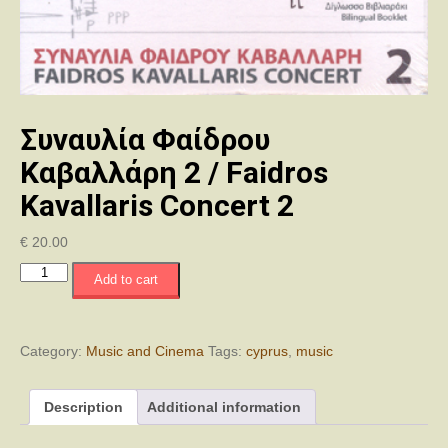
Συναυλία Φαίδρου
Καβαλλάρη 2 / Faidros
Kavallaris Concert 2
€
20.00
Συναυλία
Add to cart
Φαίδρου
Καβαλλάρη
2
/
Category:
Music and Cinema
Tags:
cyprus
,
music
Faidros
Kavallaris
Description
Additional information
Concert
2