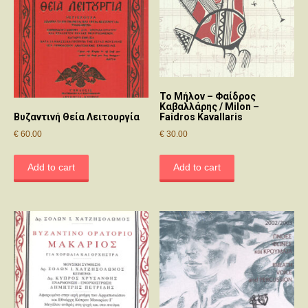
Το Μήλον – Φαίδρος
Καβαλλάρης / Milon –
Faidros Kavallaris
Βυζαντινή Θεία Λειτουργία
€
30.00
€
60.00
Add to cart
Add to cart