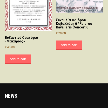
Συναυλία Φαίδρου
Καβαλλάρη 6 / Faidros
Kavallaris Concert 6
€
20.00
Βυζαντινό Ορατόριο
«Μακάριος»
Add to cart
€
45.00
Add to cart
NEWS