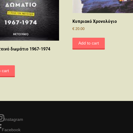
Κυπριακό Χρονολόγιο
€
20.00
Add to cart
τεινό δωμάτιο 1967-1974
 cart
Instagram
Facebook