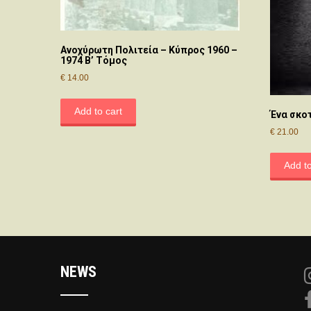
Ανοχύρωτη Πολιτεία – Κύπρος 1960 –
1974 Β’ Τόμος
€
14.00
Add to cart
Ένα σκο
€
21.00
Add to
NEWS