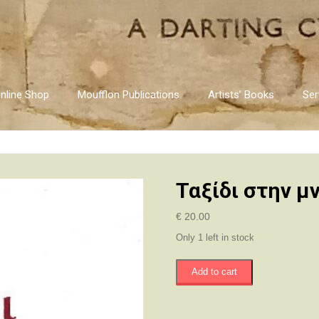
nline Shop
Moufflon Publications
Artists’ Books
Ser
Ταξίδι στην μ
€
20.00
Only 1 left in stock
Ταξίδι
Add to cart
στην
μνήμη
quantity