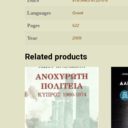
ISBN
978-9963-9720-0-5
Languages
Greek
Pages
522
Year
2009
Related products