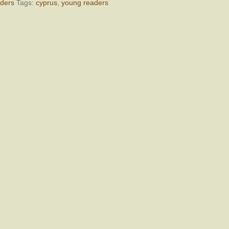
aders
Tags:
cyprus
,
young readers