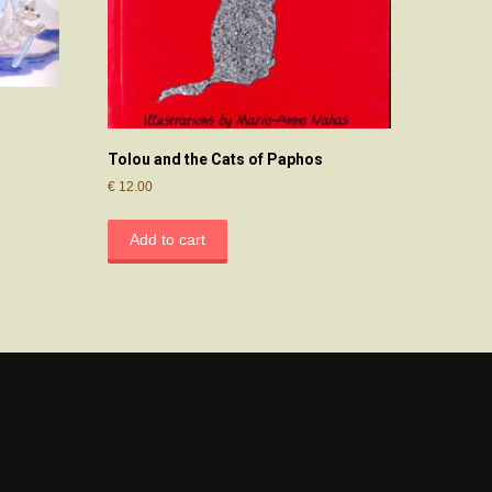
Tolou and the Cats of Paphos
€
12.00
Add to cart