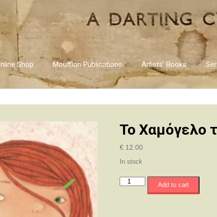
nline Shop
Moufflon Publications
Artists’ Books
Ser
Το Χαμόγελο 
€
12.00
In stock
Το
Add to cart
Χαμόγελο
της
Σεμέλης