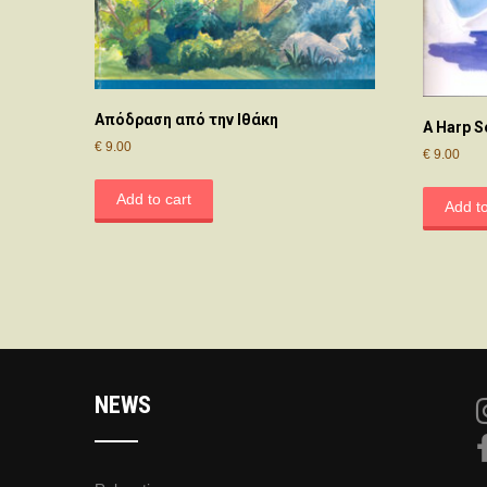
Απόδραση από την Ιθάκη
A Harp 
€
9.00
€
9.00
Add to cart
Add to
NEWS