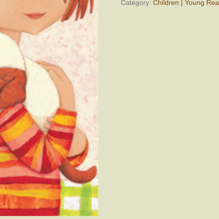
quantity
Category:
Children | Young Re