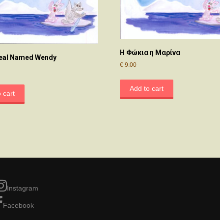
Η Φώκια η Μαρίνα
Seal Named Wendy
€
9.00
Add to cart
 cart
Instagram
Facebook