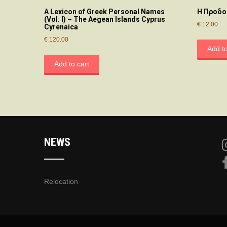
A Lexicon of Greek Personal Names
Η Προδο
(Vol. I) – The Aegean Islands Cyprus
€
12.00
Cyrenaica
€
120.00
Add to
Add to cart
NEWS
Relocation