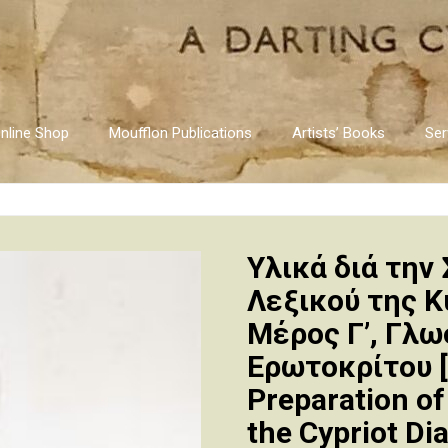
nline Shop
Moufflon Publications
Artists’ Books
Ser
Υλικά διά την
Λεξικού της Κ
Μέρος Γ’, Γλω
Ερωτοκρίτου [M
Preparation of 
the Cypriot Dia