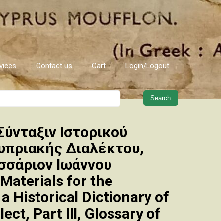
vices
Contact us
Cart
Login/Logout
When autocomplete results are 
 Σύνταξιν Ιστορικού
υπριακής Διαλέκτου,
σσάριον Ιωάννου
aterials for the
a Historical Dictionary of
lect, Part III, Glossary of