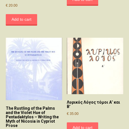
€
20.00
Add to cart
Λυρικός Λόγος τόμοι Α’ και
Β’
The Rustling of the Palms
and the Violet Hue of
€
35.00
Pentadaktylos – Writing the
Myth of Nicosia in Cypriot
Prose
Add to cart