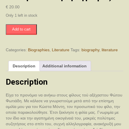
€
20.00
Only 1 left in stock
Φώτος
Add to cart
Ια.
Φωτιάδης
-
Απόσταγμα
Categories:
Biographies
,
Literature
Tags:
biography
,
literature
Ζωής
(Επιστολές
Description
Additional information
-
Κείμενα
-
Description
Αρθρογραφία)
quantity
Είχα το προνόμιο να ανήκω στους φίλους τού αξέχαστου Φώτου
Φωτιάδη. Με κάλεσε να γνωριστούμε μετά από την επίσημη
ομιλία μου για τον Κώστα Μόντη, τον προσωπικό του φίλο, την
οποία παρακολούθησε. Έτσι ξεκίνησε η φιλία μας. Γνωριμία με
τον ίδιο και την αγαπημένη οικογένειά του, μακρές πολύτιμες
συζητήσεις στο σπίτι του, συχνή αλληλογραφία, ανακήρυξή μου