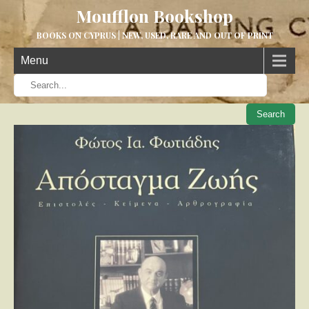
Moufflon Bookshop
BOOKS ON CYPRUS | NEW, USED, RARE AND OUT OF PRINT
Menu
When aut