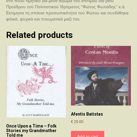
στο πολύ τιμητικό για μένα αξίωμα τού επιτίμου διά βίου
Προέδρου τού Πολιτιστικού Ιδρύματος ”Φώτος Φωτιάδης” κ.ά.
Εκτίμησα τη σπάνια προσωπικότητα τού Φώτου και συνδέθηκα
φιλικά, ψυχικά και πνευματικά μαζί του.
Related products
Afentis Batistas
€
20.00
Once Upon a Time – Folk
Stories my Grandmother
Told me
Add to cart