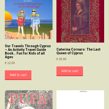
Our Travels Through Cyprus
Caterina Cornaro: The Last
– An Activity Travel Guide
Queen of Cyprus
Book… Fun for Kids of all
Ages
€
30.00
€
12.00
Add to cart
Add to cart