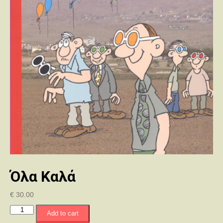
Όλα Καλά
€
30.00
Όλα
Add to cart
Καλά