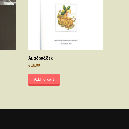
Αμαδρυάδες
€
18.00
Add to cart