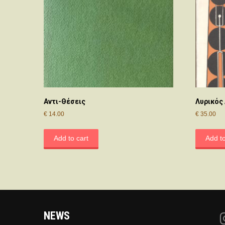
Αντι-Θέσεις
Λυρικός 
€
14.00
€
35.00
Add to cart
Add to
NEWS