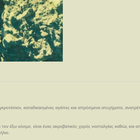
γκροτέσκοι, καταδικασµένες αγάπες και απρόσµενα ατυχήµατα, ανατρέπ
ε τον έξω κόσµο, είναι ένας ακροβατικός χορός νοσταλγίας καθώς και
ήλιο.