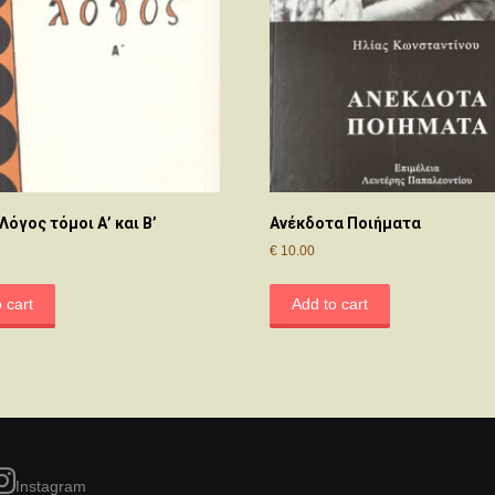
Λόγος τόμοι Α’ και Β’
Ανέκδοτα Ποιήματα
€
10.00
 cart
Add to cart
Instagram