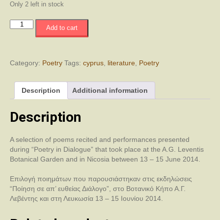
Only 2 left in stock
Poetry
Add to cart
in
Dialogue
/
Ποίηση
Category:
Poetry
Tags:
cyprus
,
literature
,
Poetry
σε
απ'
Description
Additional information
Ευθείας
Διάλογο
quantity
Description
A selection of poems recited and performances presented
during “Poetry in Dialogue” that took place at the A.G. Leventis
Botanical Garden and in Nicosia between 13 – 15 June 2014.
Επιλογή ποιημάτων που παρουσιάστηκαν στις εκδηλώσεις
“Ποίηση σε απ’ ευθείας Διάλογο”, στο Βοτανικό Κήπο Α.Γ.
Λεβέντης και στη Λευκωσία 13 – 15 Ιουνίου 2014.