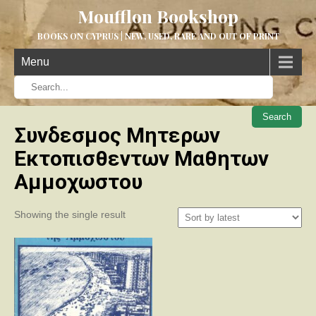
Moufflon Bookshop
BOOKS ON CYPRUS | NEW, USED, RARE AND OUT OF PRINT
Menu
When aut
Συνδεσμος Μητερων
Εκτοπισθεντων Μαθητων
Αμμοχωστου
Showing the single result