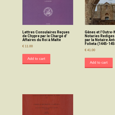
Lettres Consulaires Reçues
Gênes et l’Outre-
de Chypre par le Chargé d’
Notaries Rediges
Affaires du Roi à Malte
par la Notaire An
Folieta (1445-145
€
11.00
€
41.00
Add to cart
Add to cart