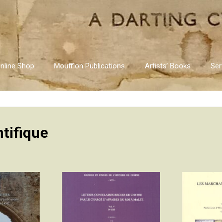
nline Shop
Moufflon Publications
Artists’ Books
Ser
tifique