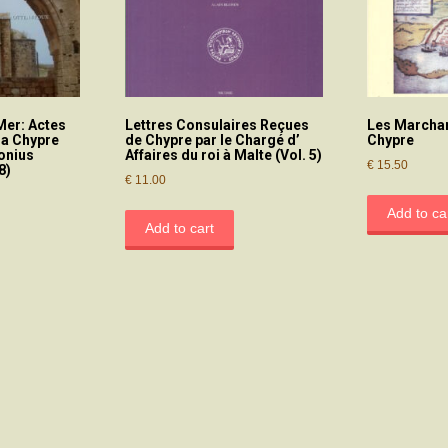
Mer: Actes
Lettres Consulaires Reçues
Les Marchan
 a Chypre
de Chypre par le Chargé d’
Chypre
tonius
Affaires du roi à Malte (Vol. 5)
€
15.50
8)
€
11.00
Add to ca
Add to cart