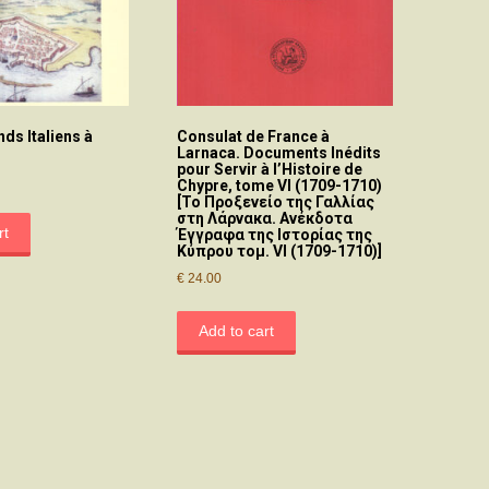
ds Italiens à
Consulat de France à
Larnaca. Documents Inédits
pour Servir à l’Histoire de
Chypre, tome VI (1709-1710)
[Το Προξενείο της Γαλλίας
στη Λάρνακα. Ανέκδοτα
rt
Έγγραφα της Ιστορίας της
Κύπρου τομ. VI (1709-1710)]
€
24.00
Add to cart