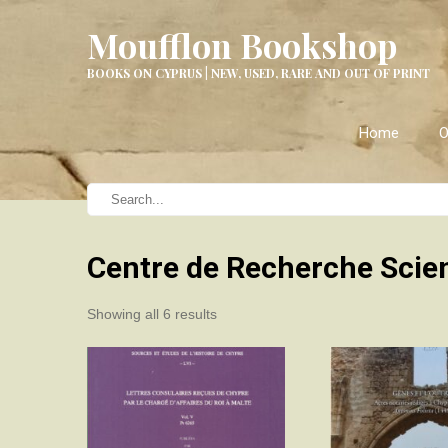
Moufflon Bookshop
BOOKS ON CYPRUS | NEW, USED, RARE AND OUT OF PRINT
Home
O
Centre de Recherche Scien
Sorted
Showing all 6 results
by
latest