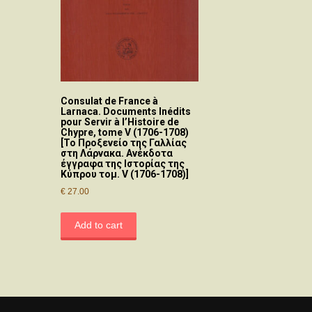
Consulat de France à
Larnaca. Documents Inédits
pour Servir à l’Histoire de
Chypre, tome V (1706-1708)
[Το Προξενείο της Γαλλίας
στη Λάρνακα. Ανέκδοτα
έγγραφα της Ιστορίας της
Κύπρου τομ. V (1706-1708)]
€
27.00
Add to cart