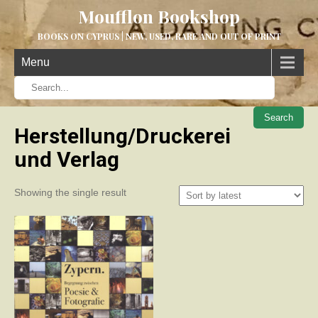
Moufflon Bookshop
BOOKS ON CYPRUS | NEW, USED, RARE AND OUT OF PRINT
Menu
When aut
Herstellung/Druckerei
und Verlag
Showing the single result