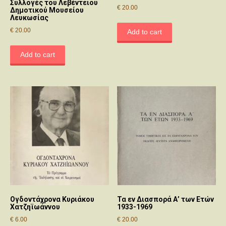
Συλλογές του Λεβέντειου
€
20.00
Δημοτικού Μουσείου
Λευκωσίας
€
20.00
Add to cart
Add to cart
Ογδοντάχρονα Κυριάκου
Τα εν Διασπορά Α’ των Ετών
Χατζηϊωάννου
1933-1969
€
6.00
€
20.00