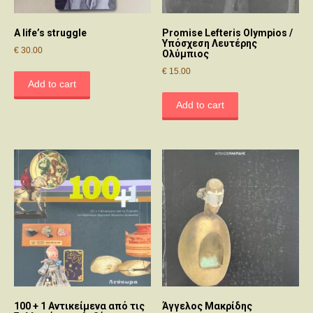
A life’s struggle
Promise Lefteris Olympios /
Υπόσχεση Λευτέρης
€
30.00
Ολύμπιος
€
15.00
Add to cart
Add to cart
100 + 1 Αντικείμενα από τις
Άγγελος Μακρίδης