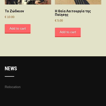
Το Ζώδκιον
Η Θεία Λειτουργία της
Ποίησης
€
10.00
€
5.00
Add to cart
Add to cart
NEWS
Relocation