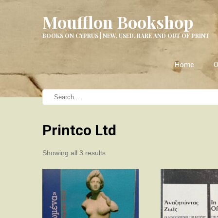
Moufflon Bookshop
BOOKS ON CYPRUS | NEW, USED, RARE AND OUT OF PRINT
Home
O
Printco Ltd
Sorted
Showing all 3 results
by
latest