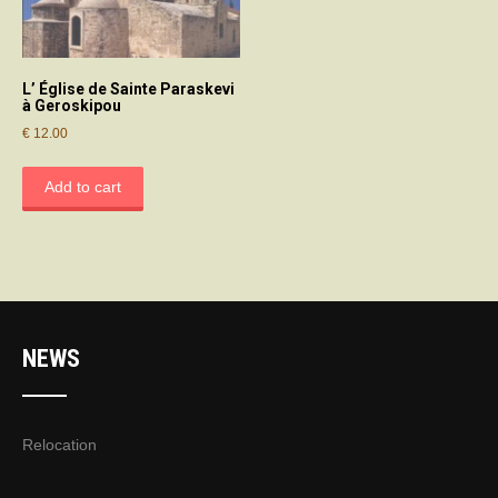
L’ Église de Sainte Paraskevi
à Geroskipou
€
12.00
Add to cart
NEWS
Relocation