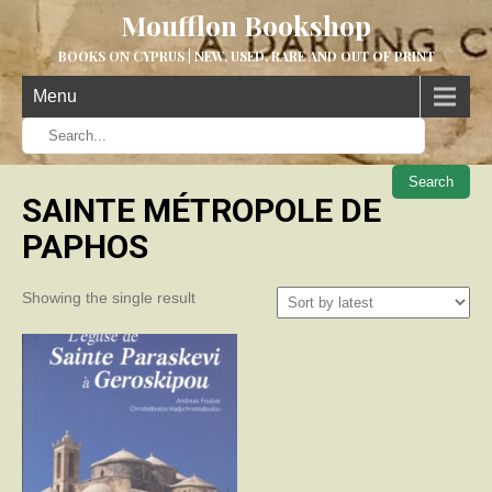
Moufflon Bookshop
BOOKS ON CYPRUS | NEW, USED, RARE AND OUT OF PRINT
Menu
When aut
SAINTE MÉTROPOLE DE
PAPHOS
Showing the single result