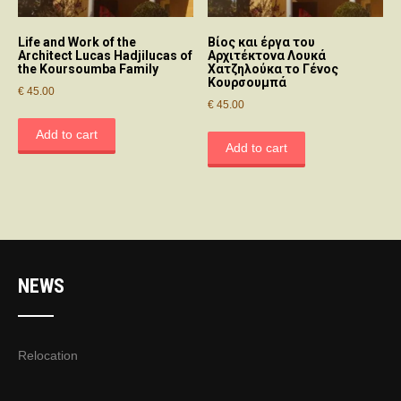
Life and Work of the
Βίος και έργα του
Architect Lucas Hadjilucas of
Αρχιτέκτονα Λουκά
the Koursoumba Family
Χατζηλούκα το Γένος
Κουρσουμπά
€
45.00
€
45.00
Add to cart
Add to cart
NEWS
Relocation