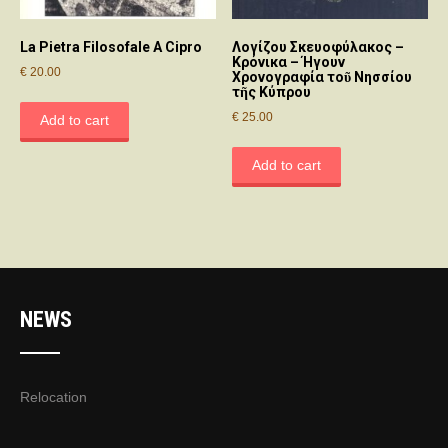
La Pietra Filosofale A Cipro
Λογίζου Σκευοφύλακος –
Κρόνικα – Ήγουν
€
20.00
Χρονογραφία τοῦ Νησσίου
τῆς Κύπρου
€
25.00
Add to cart
Add to cart
NEWS
Relocation