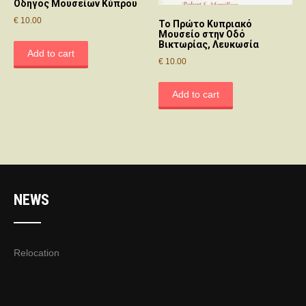
Οδηγός Μουσείων Κύπρου
€
10.00
Το Πρώτο Κυπριακό
Μουσείο στην Οδό
Βικτωρίας, Λευκωσία
Add to cart
€
10.00
Add to cart
NEWS
Relocation