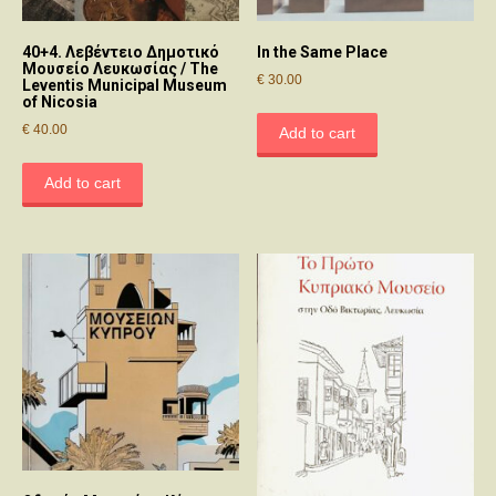
40+4. Λεβέντειο Δημοτικό
In the Same Place
Μουσείο Λευκωσίας / The
€
30.00
Leventis Municipal Museum
of Nicosia
€
40.00
Add to cart
Add to cart