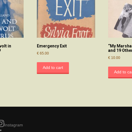
volt in
Emergency Exit
“My Marshal,
9
and 19 Othe
€
65.00
€
10.00
Add to cart
Add to ca
Instagram