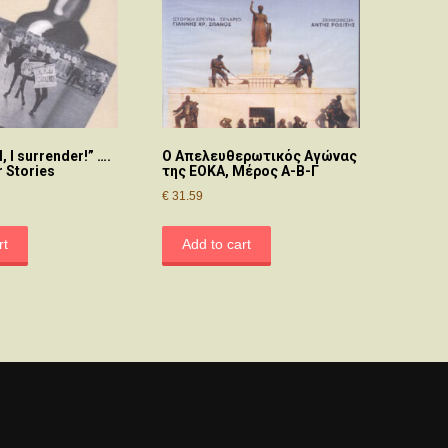
 I surrender!” ….
Ο Απελευθερωτικός Αγώνας
r Stories
της ΕΟΚΑ, Μέρος Α-Β-Γ
€
31.59
rt
Add to cart