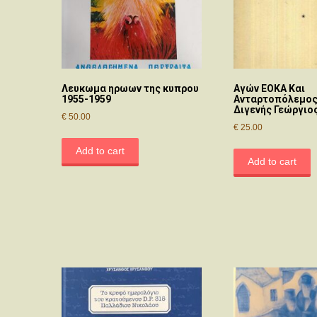
Λευκωμα ηρωων της κυπρου
Αγών ΕΟΚΑ Και
1955-1959
Ανταρτοπόλεμος 
Διγενής Γεώργιο
€
50.00
€
25.00
Add to cart
Add to cart