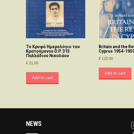
Το Κρυφό Ημερολόγιο του
Britain and the Re
Κρατούμενου D.P. 315
Cyprus 1954-195
Παλλάδιου Νικολάου
€
120.00
€
21.00
Add to cart
Add to cart
NEWS