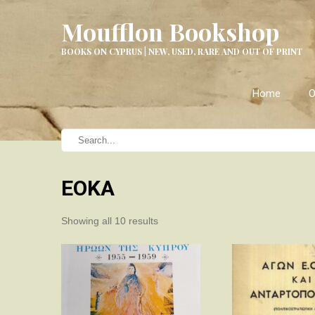
Moufflon Bookshop
BOOKS ON CYPRUS | NEW, USED, RARE AND OUT OF PRINT
Home
O
EOKA
Sorted
Showing all 10 results
by
latest