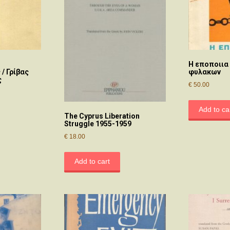
Η εποποιια
/ Γρίβας
φυλακων
ς
€
50.00
Add to ca
The Cyprus Liberation
Struggle 1955-1959
€
18.00
Add to cart