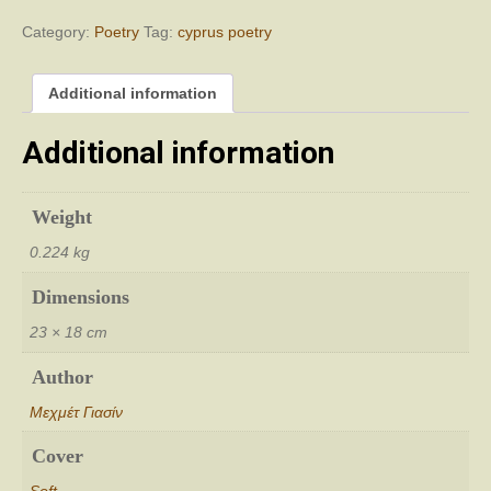
στρατιώτη
quantity
Category:
Poetry
Tag:
cyprus poetry
Additional information
Additional information
Weight
0.224 kg
Dimensions
23 × 18 cm
Author
Μεχμέτ Γιασίν
Cover