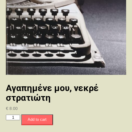
Αγαπημένε μου, νεκρέ
στρατιώτη
€
8.00
Αγαπημένε
Add to cart
μου,
νεκρέ