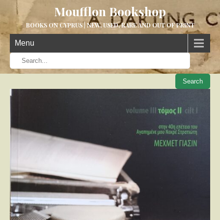
Moufflon Bookshop
BOOKS ON CYPRUS | NEW, USED, RARE AND OUT OF PRINT
Menu
When aut