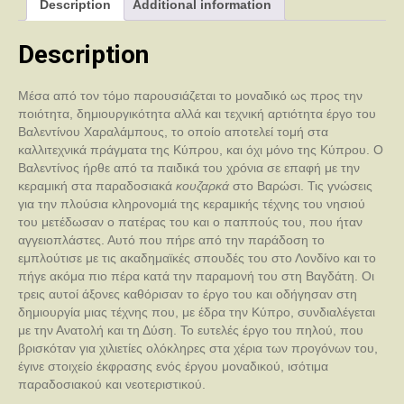
Description
Additional information
Description
Μέσα από τον τόμο παρουσιάζεται το μοναδικό ως προς την
ποιότητα, δημιουργικότητα αλλά και τεχνική αρτιότητα έργο του
Βαλεντίνου Χαραλάμπους, το οποίο αποτελεί τομή στα
καλλιτεχνικά πράγματα της Κύπρου, και όχι μόνο της Κύπρου. Ο
Βαλεντίνος ήρθε από τα παιδικά του χρόνια σε επαφή με την
κεραμική στα παραδοσιακά
κουζαρκά
στο Βαρώσι. Τις γνώσεις
για την πλούσια κληρονομιά της κεραμικής τέχνης του νησιού
του μετέδωσαν ο πατέρας του και ο παππούς του, που ήταν
αγγειοπλάστες. Αυτό που πήρε από την παράδοση το
εμπλούτισε με τις ακαδημαϊκές σπουδές του στο Λονδίνο και το
πήγε ακόμα πιο πέρα κατά την παραμονή του στη Βαγδάτη. Οι
τρεις αυτοί άξονες καθόρισαν το έργο του και οδήγησαν στη
δημιουργία μιας τέχνης που, με έδρα την Κύπρο, συνδιαλέγεται
με την Ανατολή και τη Δύση. Το ευτελές έργο του πηλού, που
βρισκόταν για χιλιετίες ολόκληρες στα χέρια των προγόνων του,
έγινε στοιχείο έκφρασης ενός έργου μοναδικού, ισότιμα
παραδοσιακού και νεοτεριστικού.