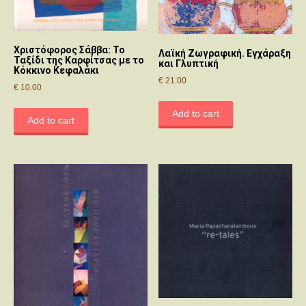
Χριστόφορος Σάββα: Το
Λαϊκή Ζωγραφική. Εγχάραξη
Ταξίδι της Καρφίτσας με το
και Γλυπτική
Κόκκινο Κεφαλάκι
€
21.00
€
10.00
Add to cart
Add to cart