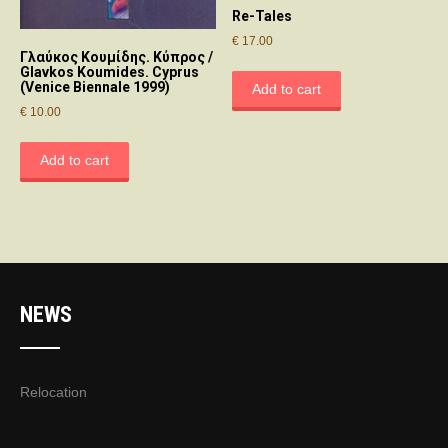
Re-Tales
€
17.00
Γλαύκος Κουμίδης. Κύπρος /
Glavkos Koumides. Cyprus
(Venice Biennale 1999)
Add to cart
€
10.00
Add to cart
NEWS
Relocation