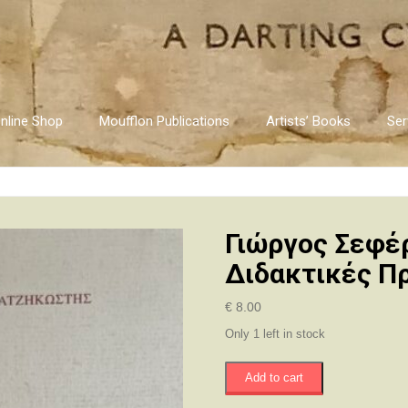
nline Shop
Moufflon Publications
Artists’ Books
Ser
Γιώργος Σεφέρ
Διδακτικές Π
€
8.00
Only 1 left in stock
Γιώργος
Add to cart
Σεφέρης
-