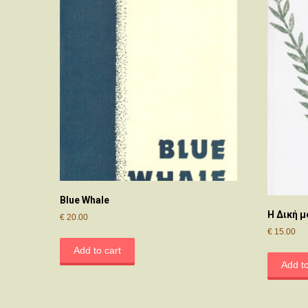
Blue Whale
Η Δική μ
€
20.00
€
15.00
Add to cart
Add to