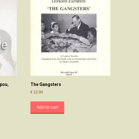
ppou,
The Gangsters
€
12.00
Add to cart