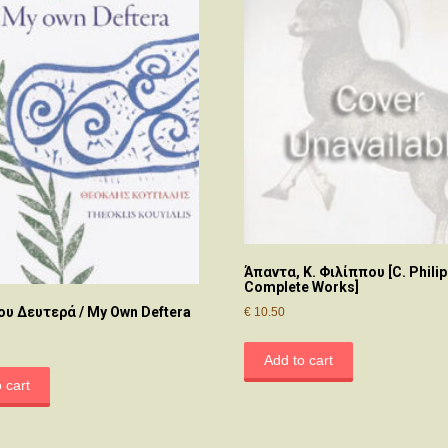
Άπαντα, Κ. Φιλίππου [C. Phili
Complete Works]
ου Δευτερά / My Own Deftera
€
10.50
Add to cart
 cart